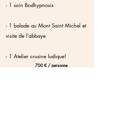
- 1 soin Bodhypnosis
- 1 balade au Mont Saint Michel et
visite de l'abbaye
- 1 Atelier crusine ludique!
700 € / personne
A vivre en solo ou partager à deux
----- BIENVENUE -----
Arrivée la Veille -- à partir de 17h
- 1 accueil personnalisé
- 1 moment détente libre
- 2 Repas du midi Détox
- 2 Repas du soir gastronomique