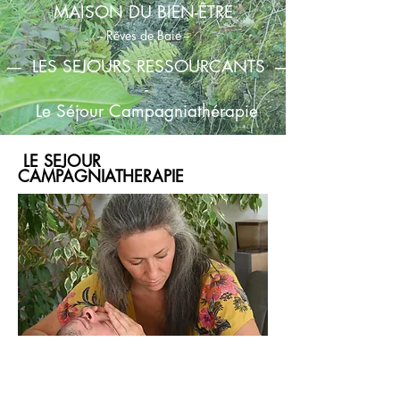
MAISON DU BIEN-ÊTRE
-- Rêves de Baie --
---- LES SEJOURS RESSOURCANTS ---
-
Le Séjour Campagniathérapie
LE SEJOUR
CAMPAGNIATHERAPIE