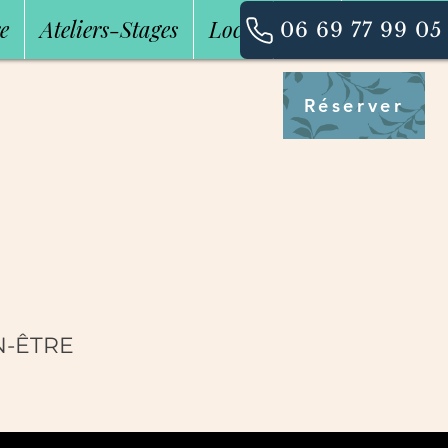
e
Ateliers-Stages
Localisation
Contact
06 69 77 99 05
Réserver
N-ÊTRE